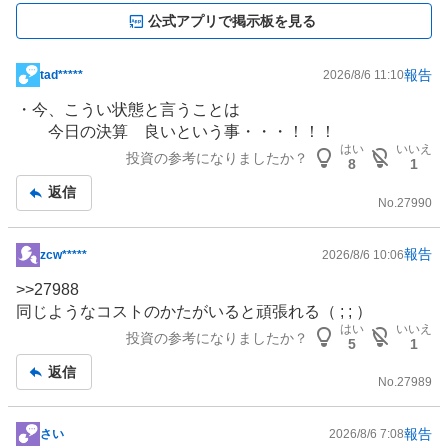
公式アプリで掲示板を見る
報告
tad*****
2026/8/6 11:10
掲
示
・今、こうい状態と言うことは
板
今日の決算 良いという事・・・！！！
記
はい
いいえ
投資の参考になりましたか？
8
1
事
返信
No.
27990
報告
zcw*****
2026/8/6 10:06
掲
示
>>
27988
板
同じようなコストのかたがいると頑張れる（ ; ; ）
記
はい
いいえ
投資の参考になりましたか？
5
1
事
返信
No.
27989
報告
さい
2026/8/6 7:08
掲