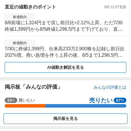
直近の値動きのポイント
8/6 12:07
更新
株価動向
8/6前場に1,324円まで戻し前日比+2.12%上昇。ただ7/30
終値1,399円から8/5終値1,296.5円まで下げており、直近5
営業日は反落後の戻り局面。
株価動向
7/30に終値1,399円、出来高233万2,900株を記録し前日比
202%増。商い急増を伴う上昇の後、8/5まで1,296.5円へ
押し戻され値幅拡大型の推移。
AI値動き解説を見る
掲示板「みんなの評価」
みんなの評価とは
売りたい
強
33
買いたい
67
%
%
く
買
掲示板を見る
い
た