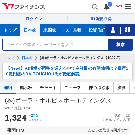
i
ログイン
ID新規取得
主
トップ
日本株
米国株
FX・為替
投資信託
ニュース
な
サ
銘
検索
ー
柄
ビ
を
トップ
日本株
(株)ポーラ・オルビスホールディングス【4927.T】
ス
検
お
索
【New!】AI相場が調整を迎える中で今注目の有望銘柄は？資産1
知
0億円超のDAIBOUCHOU氏が徹底解説
ら
せ
詳細
掲示板
チャート
ニュース
株つぶやき
決算
(株)ポーラ・オルビスホールディングス
4927
東証PRM
1,324
+27.5
8/6 11:30
リアルタイム株価
+2.12
%
夜間PTS
ただいま取引時間外です