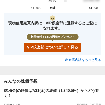
空売り
売約定
123,456,789
511,000
合計
511,000
買約定
売約定
現物信用売買内訳は、VIP倶楽部に登録するとご覧に
なれます。
初月無料＋1,500円相当プレゼント
VIP倶楽部について詳しく見る
出来高内訳をもっと見る
みんなの株価予想
8/14(金)の終値は7/31(金)の終値（1,340.5円）からどう動
く？
2026/8/6 12:02
更新
投票数：
1
票