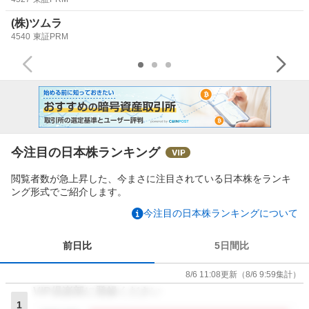
(株)ツムラ
4540
東証PRM
今注目の日本株ランキング
閲覧者数が急上昇した、今まさに注目されている日本株をランキ
ング形式でご紹介します。
今注目の日本株ランキングについて
前日比
5日間比
8/6 11:08
更新
（
8/6 9:59
集計）
VIP倶楽部に登録ください
1