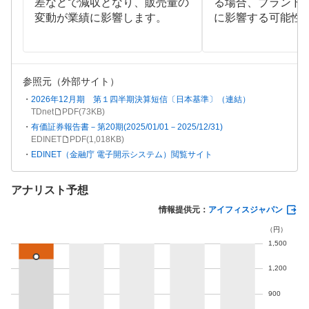
差などで減収となり、販売量の
る場合、ブランド
変動が業績に影響します。
に影響する可能性
参照元（外部サイト）
2026年12月期 第１四半期決算短信〔日本基準〕（連結）
TDnet
PDF(
73KB
)
有価証券報告書－第20期(2025/01/01－2025/12/31)
EDINET
PDF(
1,018KB
)
EDINET（金融庁 電子開示システム）閲覧サイト
アナリスト予想
情報提供元：
アイフィスジャパン