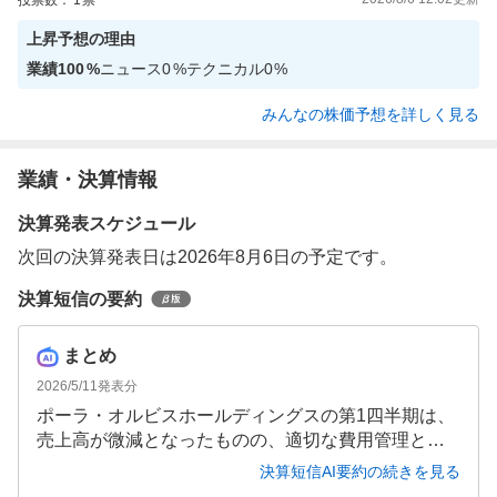
上昇
予想の理由
業績
100
%
ニュース
0
%
テクニカル
0
%
みんなの株価予想を詳しく見る
業績・決算情報
決算発表スケジュール
次回の決算発表日は2026年8月6日の予定です。
決算短信の要約
まとめ
2026/5/11
発表分
ポーラ・オルビスホールディングスの第1四半期は、
売上高が微減となったものの、適切な費用管理と為
替差益により大幅な増益を達成しました。POLAブラ
決算短信AI要約の続きを見る
ンドの売上減少が課題ですが、ORBISブランドの好