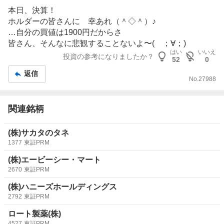
示
本日、決算！
板
ホルダーの皆さんに 幸あれ（＾◇＾）♪
記
…自分の買値は1900円だからさ
事
皆さん、そんなに悲観することないよ〜( ；∀；)
はい
いいえ
投資の参考になりましたか？
52
0
返信
No.
27988
関連銘柄
(株)サカタのタネ
1377
東証PRM
(株)エービーシー・マート
2670
東証PRM
(株)ハニーズホールディングス
2792
東証PRM
ロート製薬(株)
4527
東証PRM