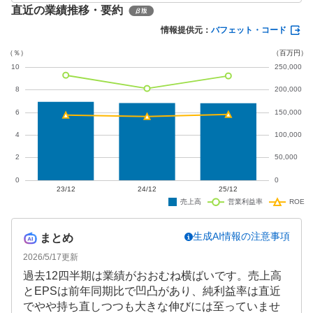
直近の業績推移・要約
調や海外事業の成長が見られます。通期予想は据え
置かれており、引き続き事業成長戦略の実行に注目
情報提供元：
バフェット・コード
が集まります。
生成AI情報の注意事項
まとめ
2026/5/17
更新
過去12四半期は業績がおおむね横ばいです。売上高
とEPSは前年同期比で凹凸があり、純利益率は直近
でやや持ち直しつつも大きな伸びには至っていませ