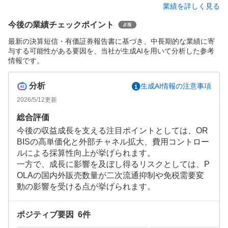
業績を詳しく見る
今後の業績チェックポイント
最新の決算短信・有価証券報告書に基づき、中長期的な業績に寄
与する可能性がある要因を、当社が生成AIを用いて分析した参考
情報です。
分析
生成AI情報の注意事項
2026/5/12
更新
総合評価
今後の収益成長を支える注目ポイントとしては、OR
BISの高単価化と外部チャネル拡大、費用コントロー
ルによる採算性向上が挙げられます。
一方で、成長に影響を及ぼし得るリスクとしては、P
OLAの国内外販売数量が二次流通抑制や免税需要変
動の影響を受ける点が挙げられます。
ポジティブ要因
6
件