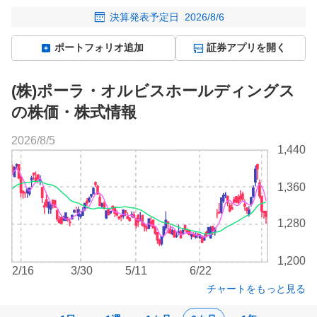
決算発表予定日
2026/8/6
ポートフォリオ追加
証券アプリを開く
(株)ポーラ・オルビスホールディングス
の株価・株式情報
2026/8/5
株
1,440
価
チ
1,360
ャ
ー
ト
1,280
1,200
2/16
3/30
5/11
6/22
チャートをもっと見る