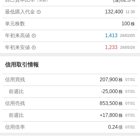
売
最低購入代金
132,400
11:30
り
た
単元株数
100
株
い
0
年初来高値
1,413
26/02/05
%
、
年初来安値
1,233
26/05/26
強
く
信用取引情報
売
り
信用買残
207,900
株
07/31
た
い
前週比
-25,000
株
07/31
6
6
信用売残
853,500
株
07/31
.
前週比
+17,800
株
07/31
6
7
信用倍率
0.24
倍
07/31
%