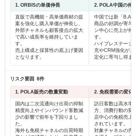
1.
ORBISの単価伸長
2.
POLA中国の伸
直販で高機能・高単価商材の提
中国では新「B.A
案を強化し購入単価が伸長し、
商品の好調が寄与
外部チャネルも顧客接点の拡大
ン中心に売上が伸
で高い成長率を維持していま
す。
す。
ハイプレステージ
売上構成と採算性の底上げ要因
充やCRM強化が、
となります。
定化に寄与し得ま
リスク要因
8
件
1.
POLA販売の数量変動
2.
免税需要の変化
国内は二次流通向け出荷の抑制
訪日客数は高水準
精度向上やインバウンド客数減
方、消費行動の変
少の影響で前年を下回りまし
店中心の免税売上
た。
されています。
海外も免税チャネルの出荷時期
対象チャネルの売