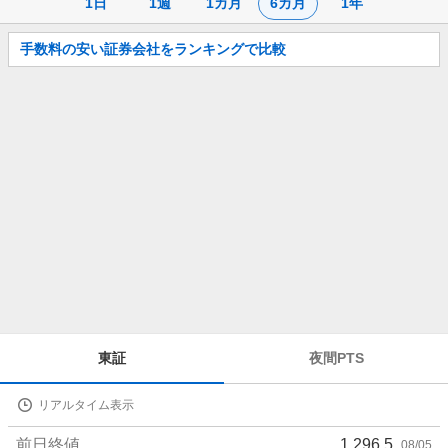
1日
1週
1カ月
6カ月
1年
お
手数料の安い証券会社をランキングで比較
知
ら
せ
株
東証
夜間PTS
価
詳
リアルタイム表示
細
値
前日終値
1,296.5
08/05