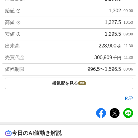
始値
1,302
09:00
高値
1,327.5
10:53
安値
1,295.5
09:00
出来高
228,900
株
11:30
売買代金
300,909
千円
11:30
値幅制限
996.5〜1,596.5
08/06
板気配を見る
化学
シ
ェ
ア
今日のAI値動き解説