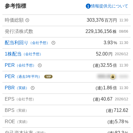
い
参考指標
情報提供元について
3
3
時価総額
303,376
百万円
11:30
.
3
発行済株式数
229,136,156
株
08/06
3
%
配当利回り
3.93
%
（会社予想）
11:30
、
買
1株配当
52.00
円
（会社予想）
2026/12
い
PER
32.55
(連)
倍
（会社予想）
11:30
た
い
PER
000.00
倍
（過去3年平均）
00/00
0
%
PBR
1.86
(連)
倍
（実績）
11:30
、
EPS
40.67
(連)
様
（会社予想）
2026/12
子
BPS
712.62
(連)
（実績）
見
0
ROE
5.78
(連)
%
（実績）
%
、
自己資本比率
82.3
(連)
%
（実績）