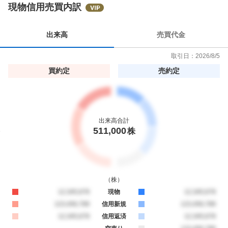
現物信用売買内訳
出来高
売買代金
取引日：
2026/8/5
買約定
売約定
出来高合計
511,000
株
（
株
）
買約定
12,345,678
現物
売約定
12,345,678
買約定
123,456,789
信用新規
売約定
123,456,789
買約定
12,345,678
信用返済
売約定
12,345,678