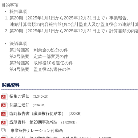
目的事項
報告事項
第20期（2025年1月1日から2025年12月31日まで）事業報告、
連結計算書類の内容報告並びに会計監査人及び監査役会の連結計
第20期（2025年1月1日から2025年12月31日まで）
計算書類の内
決議事項
第1号議案 剰余金の処分の件
第2号議案 定款一部変更の件
第3号議案 取締役10名選任の件
第4号議案 監査役2名選任の件
関係資料
招集ご通知
（3,340KB）
決議ご通知
（234KB）
臨時報告書（議決権行使結果）
（222KB）
説明資料 第20期事業報告
（1,820KB）
事業報告ナレーション付動画