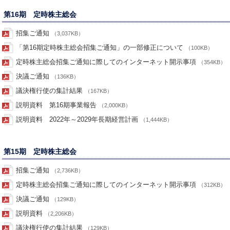
第16期 定時株主総会
招集ご通知
（3,037KB）
「第16期定時株主総会招集ご通知」の一部修正について
（100KB）
定時株主総会招集ご通知に際してのインターネット開示事項
（354KB）
決議ご通知
（136KB）
議決権行使の集計結果
（167KB）
説明資料 第16期事業報告
（2,000KB）
説明資料 2022年～2029年長期経営計画
（1,444KB）
第15期 定時株主総会
招集ご通知
（2,736KB）
定時株主総会招集ご通知に際してのインターネット開示事項
（312KB）
決議ご通知
（129KB）
説明資料
（2,206KB）
議決権行使の集計結果
（129KB）