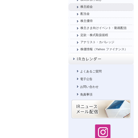
株主総会
配当金
株主優待
株主さま向けイベント・動画配信
定款・株式取扱規程
アナリスト・カバレッジ
株価情報（Yahoo ファイナンス）
よくあるご質問
電子公告
お問い合わせ
免責事項